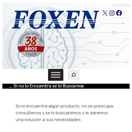
Saltar
X
Instag
Face
al
contenido
Buscar
… Si no lo Encuentra se lo Buscamos
Si no encuentra algún producto, no se preocupe,
consúltenos y se lo buscaremos o le daremos
una solución a sus necesidades .