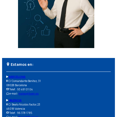
Estamos en:
BARCELONA:
C/ Comandante Benítez, 31
08028 Barcelona
Telef.: 93 491 01 04
e-mail:
mateo@foxen.es
VALENCIA:
C/ Beato Nicolás Factor, 23
46018 Valencia
Telef.: 96 378 17 85