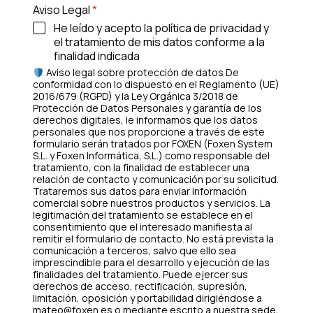
Aviso Legal
*
N
He leído y acepto la política de privacidad y
ú
el tratamiento de mis datos conforme a la
m
finalidad indicada
e
Aviso legal sobre protección de datos De
r
conformidad con lo dispuesto en el Reglamento (UE)
2016/679 (RGPD) y la Ley Orgánica 3/2018 de
o
Protección de Datos Personales y garantía de los
C
derechos digitales, le informamos que los datos
personales que nos proporcione a través de este
o
formulario serán tratados por FOXEN (Foxen System
r
S.L. y Foxen Informática, S.L.) como responsable del
r
tratamiento, con la finalidad de establecer una
relación de contacto y comunicación por su solicitud.
e
Trataremos sus datos para enviar información
o
comercial sobre nuestros productos y servicios. La
legitimación del tratamiento se establece en el
consentimiento que el interesado manifiesta al
remitir el formulario de contacto. No está prevista la
comunicación a terceros, salvo que ello sea
imprescindible para el desarrollo y ejecución de las
finalidades del tratamiento. Puede ejercer sus
derechos de acceso, rectificación, supresión,
limitación, oposición y portabilidad dirigiéndose a
mateo@foxen.es o mediante escrito a nuestra sede,