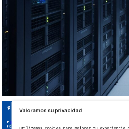
Estamos en:
Valoramos su privacidad
VALENCIA:
BARCELONA:
MURCIA:
C/ Beato Nicolás Factor, 23
C/ Comandante Benítez, 31
Avda. Real Academ
Utilizamos cookies para mejorar tu experiencia 
46018 Valencia