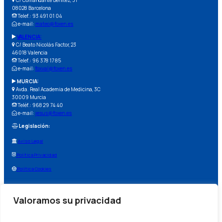
08028 Barcelona
Telef.: 93 491 01 04
e-mail:
mateo@foxen.es
VALENCIA:
C/ Beato Nicolás Factor, 23
46018 Valencia
Telef.: 96 378 17 85
e-mail:
foxval@foxen.es
MURCIA:
Avda. Real Academia de Medicina, 3C
30009 Murcia
Teléf.: 968 29 74 40
e-mail:
jesus@foxen.es
Legislación:
Aviso Legal
Política Privacidad
Política Cookies
Valoramos su privacidad