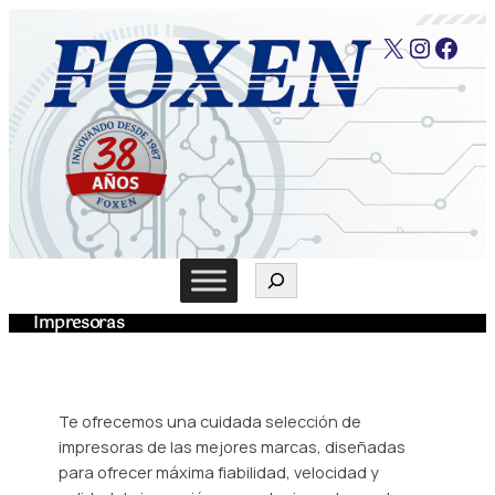
Saltar
X
Instag
Face
al
contenido
Buscar
Impresoras
Te ofrecemos una cuidada selección de
impresoras de las mejores marcas, diseñadas
para ofrecer máxima fiabilidad, velocidad y